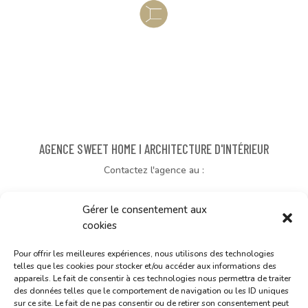
AGENCE SWEET HOME I ARCHITECTURE D'INTÉRIEUR
Contactez l'agence au :
05 63 81 98 99 - 06 10 98 70 58
Gérer le consentement aux
sweethomefr[@]orange.fr
cookies
24 av Georges Spénale, 81500 LAVAUR
Pour offrir les meilleures expériences, nous utilisons des technologies
telles que les cookies pour stocker et/ou accéder aux informations des
(Accueil sur rendez-vous)
appareils. Le fait de consentir à ces technologies nous permettra de traiter
des données telles que le comportement de navigation ou les ID uniques
sur ce site. Le fait de ne pas consentir ou de retirer son consentement peut